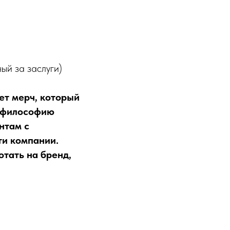
ый за заслуги)
ет мерч, который
т философию
нтам с
ти компании.
тать на бренд,