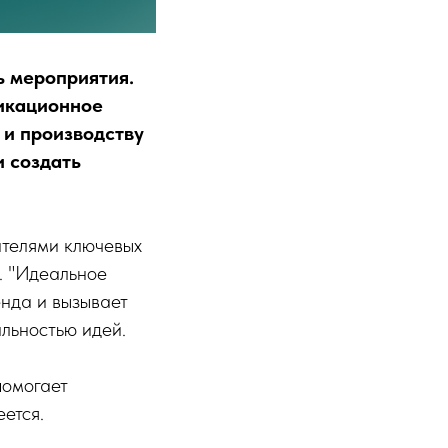
ь мероприятия.
никационное
 и производству
и создать
ителями ключевых
. "Идеальное
нда и вызывает
льностью идей.
помогает
ется.