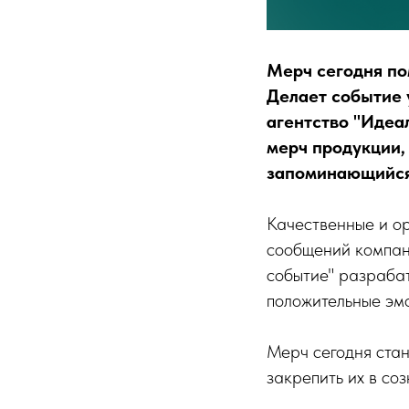
Мерч сегодня по
Делает событие 
агентство "Идеа
мерч продукции,
запоминающийся 
Качественные и о
сообщений компани
событие" разрабат
положительные эмо
Мерч сегодня ста
закрепить их в со