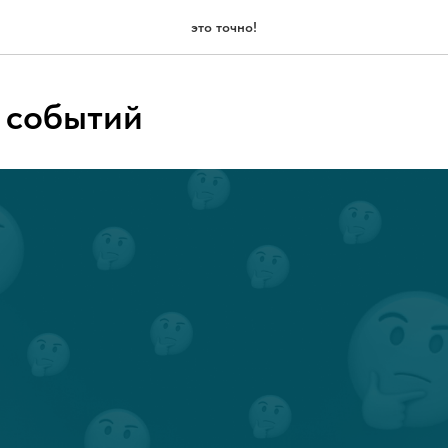
это точно!
 событий